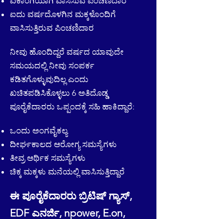
ಏಕಾಂಗಿಯಾಗಿ ವಾಸಿಸುವ ಪಿಂಚಣಿದಾರ
ಐದು ವರ್ಷದೊಳಗಿನ ಮಕ್ಕಳೊಂದಿಗೆ
ವಾಸಿಸುತ್ತಿರುವ ಪಿಂಚಣಿದಾರ
ನೀವು ಹೊಂದಿದ್ದರೆ ವರ್ಷದ ಯಾವುದೇ
ಸಮಯದಲ್ಲಿ ನೀವು ಸಂಪರ್ಕ
ಕಡಿತಗೊಳ್ಳುವುದಿಲ್ಲ ಎಂದು
ಖಚಿತಪಡಿಸಿಕೊಳ್ಳಲು 6 ಅತಿದೊಡ್ಡ
ಪೂರೈಕೆದಾರರು ಒಪ್ಪಂದಕ್ಕೆ ಸಹಿ ಹಾಕಿದ್ದಾರೆ:
ಒಂದು ಅಂಗವೈಕಲ್ಯ
ದೀರ್ಘಕಾಲದ ಆರೋಗ್ಯ ಸಮಸ್ಯೆಗಳು
ತೀವ್ರ ಆರ್ಥಿಕ ಸಮಸ್ಯೆಗಳು
ಚಿಕ್ಕ ಮಕ್ಕಳು ಮನೆಯಲ್ಲಿ ವಾಸಿಸುತ್ತಿದ್ದಾರೆ
ಈ ಪೂರೈಕೆದಾರರು ಬ್ರಿಟಿಷ್ ಗ್ಯಾಸ್,
EDF ಎನರ್ಜಿ, npower, E.on,